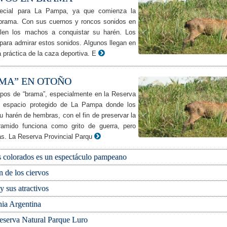
ecial para La Pampa, ya que comienza la
 brama. Con sus cuernos y roncos sonidos en
len los machos a conquistar su harén. Los
 para admirar estos sonidos. Algunos llegan en
a práctica de la caza deportiva. E
AMA” EN OTOÑO
mpos de “brama”, especialmente en la Reserva
te espacio protegido de La Pampa donde los
u harén de hembras, con el fin de preservar la
ramido funciona como grito de guerra, pero
s. La Reserva Provincial Parqu
os colorados es un espectáculo pampeano
 de los ciervos
 sus atractivos
nia Argentina
eserva Natural Parque Luro