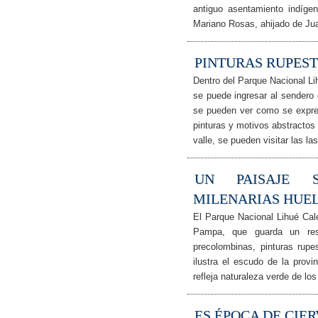
antiguo asentamiento indíge
Mariano Rosas, ahijado de J
PINTURAS RUPEST
Dentro del Parque Nacional Lih
se puede ingresar al sendero 
se pueden ver como se expres
pinturas y motivos abstracto
valle, se pueden visitar las la
UN PAISAJE 
MILENARIAS HUE
El Parque Nacional Lihué Cale
Pampa, que guarda un resg
precolombinas, pinturas rupe
ilustra el escudo de la prov
refleja naturaleza verde de l
ES ÉPOCA DE CIE