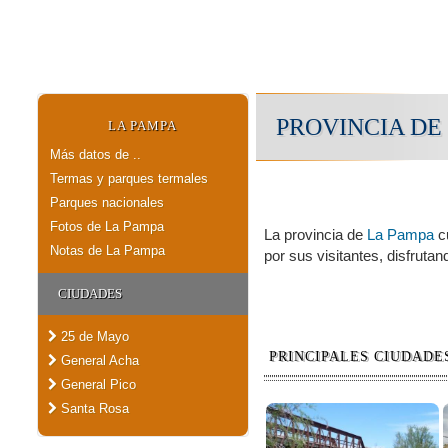
PROVINCIA DE
LA PAMPA
Más datos de ..
Termas y parques termales
Parques nacionales
Fotos de La Pampa
La provincia de
La Pampa
cu
Notas de La Pampa
por sus visitantes, disfrutan
CIUDADES
25 de Mayo
PRINCIPALES CIUDADE
General Acha
General Pico
Santa Rosa