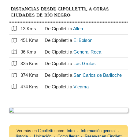
DISTANCIAS DESDE CIPOLLETTI, A OTRAS
CIUDADES DE RÍO NEGRO
13 Kms
De Cipolletti a
Allen
451 Kms
De Cipolletti a
El Bolsón
36 Kms
De Cipolletti a
General Roca
325 Kms
De Cipolletti a
Las Grutas
374 Kms
De Cipolletti a
San Carlos de Bariloche
474 Kms
De Cipolletti a
Viedma
Ver más en
Cipolletti
sobre
Intro
∙
Información general
∙
Historia
∙
Ubicación
∙
Como llegar
∙
Reservar en Cipolletti