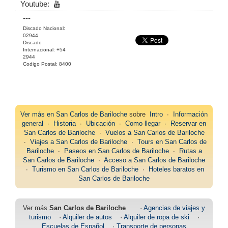
Youtube:
---
Discado Nacional:
02944
Discado
Internacional: +54
2944
Codigo Postal: 8400
Ver más en
San Carlos de Bariloche
sobre
Intro
∙
Información
general
∙
Historia
∙
Ubicación
∙
Como llegar
∙
Reservar en
San Carlos de Bariloche
∙
Vuelos a San Carlos de Bariloche
∙
Viajes a San Carlos de Bariloche
∙
Tours en San Carlos de
Bariloche
∙
Paseos en San Carlos de Bariloche
∙
Rutas a
San Carlos de Bariloche
∙
Acceso a San Carlos de Bariloche
∙
Turismo en San Carlos de Bariloche
∙
Hoteles baratos en
San Carlos de Bariloche
Ver más
San Carlos de Bariloche
·
Agencias de viajes y
turismo
·
Alquiler de autos
·
Alquiler de ropa de ski
·
Escuelas de Español
·
Transporte de personas