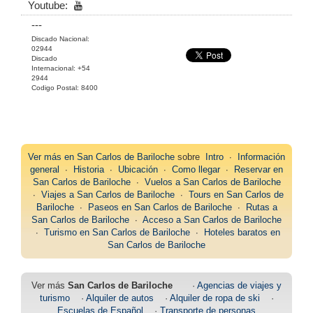
Youtube:
---
Discado Nacional:
02944
Discado
Internacional: +54
2944
Codigo Postal: 8400
Ver más en
San Carlos de Bariloche
sobre
Intro
∙
Información
general
∙
Historia
∙
Ubicación
∙
Como llegar
∙
Reservar en
San Carlos de Bariloche
∙
Vuelos a San Carlos de Bariloche
∙
Viajes a San Carlos de Bariloche
∙
Tours en San Carlos de
Bariloche
∙
Paseos en San Carlos de Bariloche
∙
Rutas a
San Carlos de Bariloche
∙
Acceso a San Carlos de Bariloche
∙
Turismo en San Carlos de Bariloche
∙
Hoteles baratos en
San Carlos de Bariloche
Ver más
San Carlos de Bariloche
·
Agencias de viajes y
turismo
·
Alquiler de autos
·
Alquiler de ropa de ski
·
Escuelas de Español
·
Transporte de personas