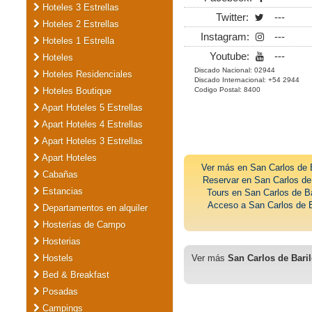
Hoteles 3 Estrellas
Twitter:
---
Hoteles 2 Estrellas
Instagram:
---
Hoteles 1 Estrella
Youtube:
---
Hoteles
Discado Nacional: 02944
Hoteles Residenciales
Discado Internacional: +54 2944
Hoteles Boutique
Codigo Postal: 8400
Apart Hoteles 5 Estrellas
Apart Hoteles 4 Estrellas
Apart Hoteles 3 Estrellas
Apart Hoteles
Ver más en
San Carlos de 
Cabañas
Reservar en San Carlos de
Estancias
Tours en San Carlos de B
Acceso a San Carlos de B
Departamentos en alquiler
Hosterías de Campo
Hosterias
Hostels
Ver más
San Carlos de Bari
Bed & Breakfast
Posadas
Campings