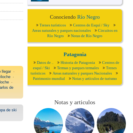
Conociendo
Río Negro
Trenes turísticos
Centros de Esquí / Sky
Areas naturales y parques nacionales
Circuitos en
Río Negro
Notas de Río Negro
Patagonia
Datos de ..
Historia de Patagonia
Centros de
esquí / Ski
Termas y parques termales
Trenes
llegar
∙
turísticos
Areas naturales y parques Nacionales
iloche
∙
Patrimonio mundial
Notas y artículos de turismo
loche
∙
arlos de
Notas y articulos
opa de ski