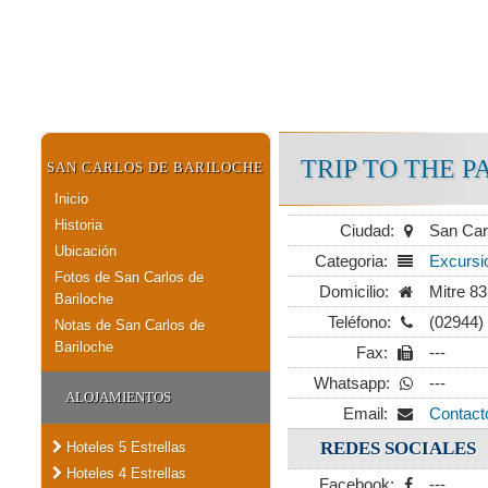
TRIP TO THE 
SAN CARLOS DE BARILOCHE
Inicio
Historia
Ciudad:
San Car
Ubicación
Categoria:
Excursi
Fotos de San Carlos de
Domicilio:
Mitre 83 
Bariloche
Teléfono:
(02944)
Notas de San Carlos de
Bariloche
Fax:
---
Whatsapp:
---
ALOJAMIENTOS
Email:
Contact
REDES SOCIALES
Hoteles 5 Estrellas
Hoteles 4 Estrellas
Facebook:
---