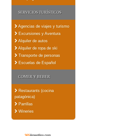
SERVICIOS TURÍSTICOS
Agencias de viajes y turismo
Excursiones y Aventura
Alquiler de autos
Alquiler de ropa de ski
Transporte de personas
Escuelas de Español
COMER Y BEBER
Restaurants (cocina
patagónica)
Parrillas
Wineries