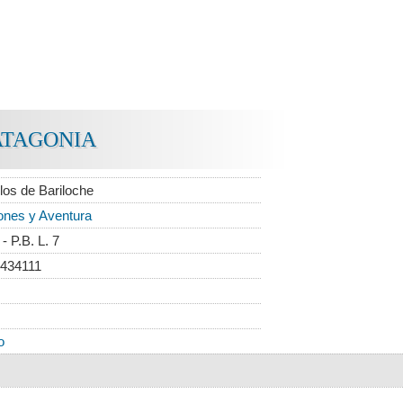
PATAGONIA
los de Bariloche
ones y Aventura
- P.B. L. 7
 434111
o