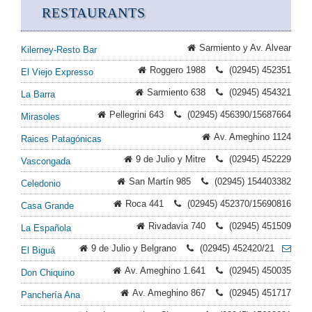
RESTAURANTS
Sarmiento y Av. Alvear
Kilerney-Resto Bar
Roggero 1988
(02945) 452351
El Viejo Expresso
Sarmiento 638
(02945) 454321
La Barra
Pellegrini 643
(02945) 456390/15687664
Mirasoles
Av. Ameghino 1124
Raices Patagónicas
9 de Julio y Mitre
(02945) 452229
Vascongada
San Martín 985
(02945) 154403382
Celedonio
Roca 441
(02945) 452370/15690816
Casa Grande
Rivadavia 740
(02945) 451509
La Española
9 de Julio y Belgrano
(02945) 452420/21
El Biguá
Av. Ameghino 1.641
(02945) 450035
Don Chiquino
Av. Ameghino 867
(02945) 451717
Panchería Ana