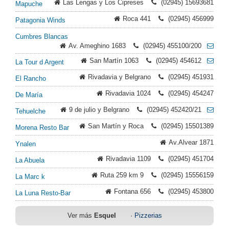
Las Lengas y Los Cipreses
(02945) 15693681
Mapuche
Roca 441
(02945) 456999
Patagonia Winds
Cumbres Blancas
Av. Ameghino 1683
(02945) 455100/200
San Martín 1063
(02945) 454612
La Tour d Argent
Rivadavia y Belgrano
(02945) 451931
El Rancho
Rivadavia 1024
(02945) 454247
De María
9 de julio y Belgrano
(02945) 452420/21
Tehuelche
San Martín y Roca
(02945) 15501389
Morena Resto Bar
Av.Alvear 1871
Ynalen
Rivadavia 1109
(02945) 451704
La Abuela
Ruta 259 km 9
(02945) 15556159
La Marc k
Fontana 656
(02945) 453800
La Luna Resto-Bar
Ver más
Esquel
·
Pizzerias