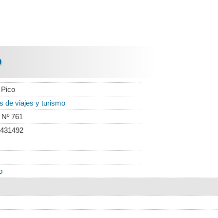
O
 Pico
 de viajes y turismo
 Nº 761
 431492
o