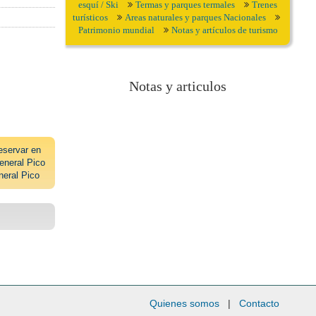
esquí / Ski
Termas y parques termales
Trenes
turísticos
Areas naturales y parques Nacionales
Patrimonio mundial
Notas y artículos de turismo
Notas y articulos
eservar en
neral Pico
neral Pico
Quienes somos
|
Contacto