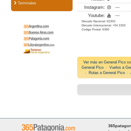
Terminales
Instagram:
---
Youtube:
---
Discado Nacional: 02302
Discado Internacional: +54 2302
Codigo Postal: 6360
Ver más en
General Pico
so
General Pico
∙
Vuelos a Gen
∙
Rutas a General Pico
∙
365patago