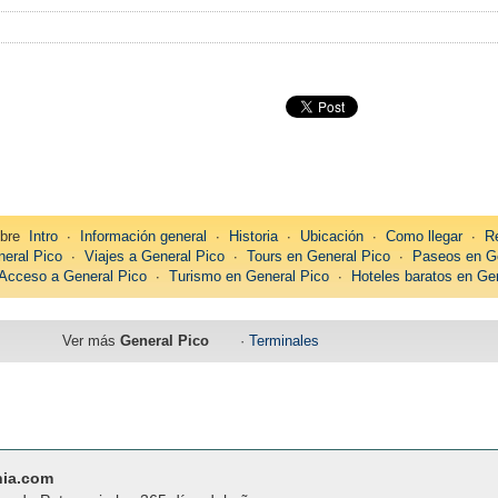
bre
Intro
∙
Información general
∙
Historia
∙
Ubicación
∙
Como llegar
∙
R
eral Pico
∙
Viajes a General Pico
∙
Tours en General Pico
∙
Paseos en Ge
Acceso a General Pico
∙
Turismo en General Pico
∙
Hoteles baratos en Ge
Ver más
General Pico
·
Terminales
nia.com