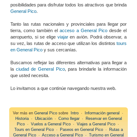
posibilidades para disfrutar todos los atractivos que brinda
General Pico
.
Tanto las rutas nacionales y provinciales para llegar por
tierra, como también el
acceso a General Pico
desde el
aeropuerto, si se elige
viajar
en avión. Podrá observar, a
su vez, las rutas de acceso que utilizan los distintos
tours
en General Pico
y sus cercanías.
Buscamos reflejar las diferentes alternativas para llegar a
la
ciudad de General Pico
, para brindarle la información
que usted necesita.
Lo invitamos a que continúe navegando nuestra web.
Ver más en
General Pico
sobre
Intro
∙
Información general
∙
Historia
∙
Ubicación
∙
Como llegar
∙
Reservar en General
Pico
∙
Vuelos a General Pico
∙
Viajes a General Pico
∙
Tours en General Pico
∙
Paseos en General Pico
∙
Rutas a
General Pico
∙
Acceso a General Pico
∙
Turismo en General