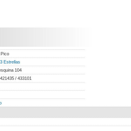
 Pico
3 Estrellas
esquina 104
 421435 / 433101
o