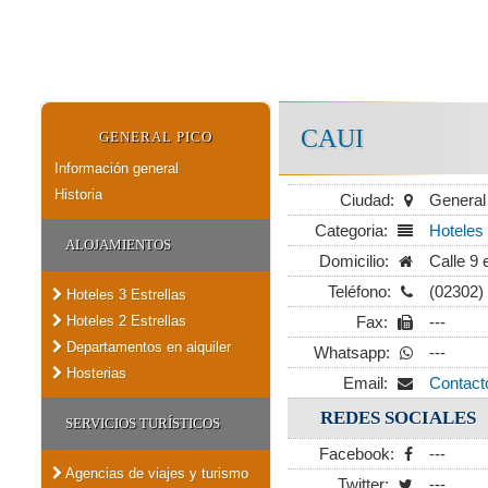
CAUI
GENERAL PICO
Información general
Historia
Ciudad:
General
Categoria:
Hoteles 
ALOJAMIENTOS
Domicilio:
Calle 9 
Teléfono:
(02302)
Hoteles 3 Estrellas
Hoteles 2 Estrellas
Fax:
---
Departamentos en alquiler
Whatsapp:
---
Hosterias
Email:
Contact
REDES SOCIALES
SERVICIOS TURÍSTICOS
Facebook:
---
Agencias de viajes y turismo
Twitter:
---