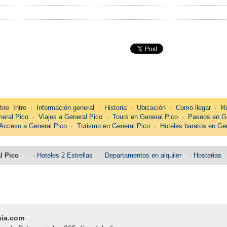
bre
Intro
∙
Información general
∙
Historia
∙
Ubicación
∙
Como llegar
∙
R
eral Pico
∙
Viajes a General Pico
∙
Tours en General Pico
∙
Paseos en Ge
Acceso a General Pico
∙
Turismo en General Pico
∙
Hoteles baratos en Ge
l Pico
·
Hoteles 2 Estrellas
·
Departamentos en alquiler
·
Hosterias
nia.com