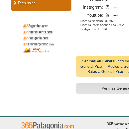
Terminales
Instagram:
---
Youtube:
---
Discado Nacional: 02302
Discado Internacional: +54 2302
Codigo Postal: 6360
Ver más en
General Pico
so
General Pico
∙
Vuelos a Gen
∙
Rutas a General Pico
∙
Ver más
Genera
365patago