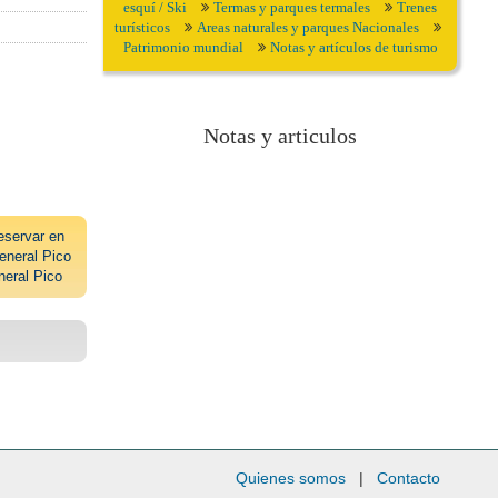
esquí / Ski
Termas y parques termales
Trenes
turísticos
Areas naturales y parques Nacionales
Patrimonio mundial
Notas y artículos de turismo
Notas y articulos
eservar en
neral Pico
neral Pico
Quienes somos
|
Contacto