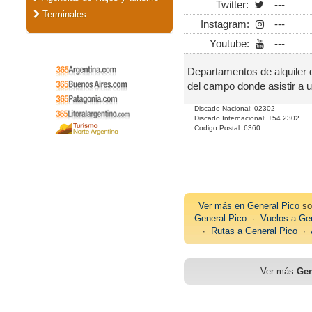
Twitter:
---
Terminales
Instagram:
---
Youtube:
---
Departamentos de alquiler 
del campo donde asistir a u
Discado Nacional: 02302
Discado Internacional: +54 2302
Codigo Postal: 6360
Ver más en
General Pico
so
General Pico
∙
Vuelos a Gen
∙
Rutas a General Pico
∙
Ver más
Gen