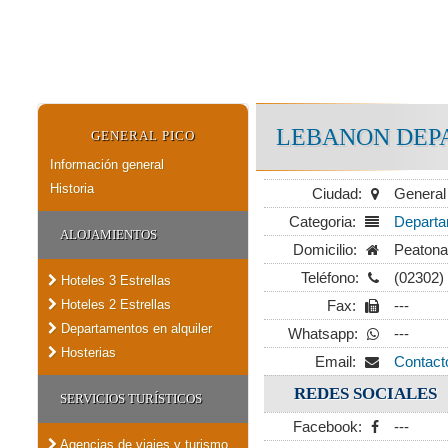
LEBANON DEP
GENERAL PICO
Información general
Historia
Ciudad:
General
Categoria:
Departa
ALOJAMIENTOS
Domicilio:
Peatona
Teléfono:
(02302)
Hoteles 3 Estrellas
Hoteles 2 Estrellas
Fax:
---
Departamentos en alquiler
Whatsapp:
---
Hosterias
Email:
Contact
REDES SOCIALES
SERVICIOS TURÍSTICOS
Facebook:
---
Agencias de viajes y turismo