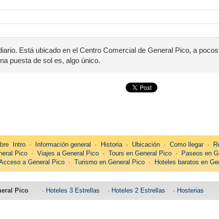
diario. Está ubicado en el Centro Comercial de General Pico, a poco
na puesta de sol es, algo único.
bre
Intro
∙
Información general
∙
Historia
∙
Ubicación
∙
Como llegar
∙
R
eral Pico
∙
Viajes a General Pico
∙
Tours en General Pico
∙
Paseos en Ge
Acceso a General Pico
∙
Turismo en General Pico
∙
Hoteles baratos en Ge
eral Pico
·
Hoteles 3 Estrellas
·
Hoteles 2 Estrellas
·
Hosterias