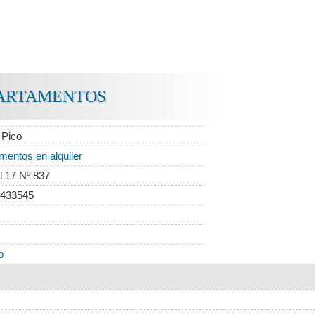
ARTAMENTOS
 Pico
mentos en alquiler
l 17 Nº 837
 433545
o