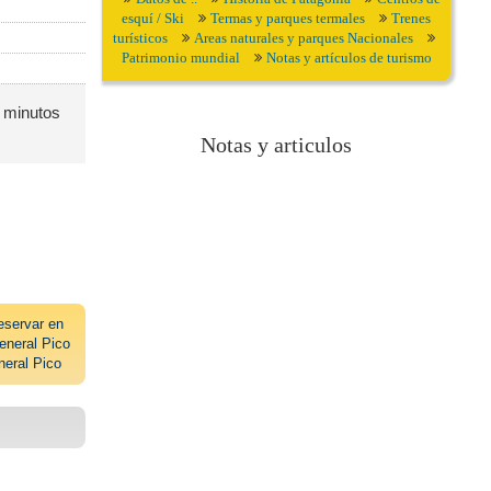
esquí / Ski
Termas y parques termales
Trenes
turísticos
Areas naturales y parques Nacionales
Patrimonio mundial
Notas y artículos de turismo
s minutos
Notas y articulos
eservar en
neral Pico
neral Pico