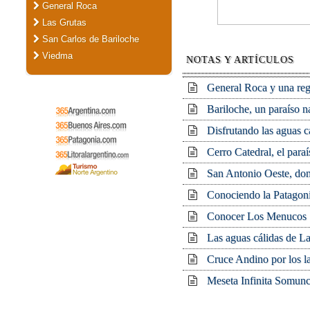
General Roca
Las Grutas
San Carlos de Bariloche
Viedma
NOTAS Y ARTÍCULOS
General Roca y una regi
Bariloche, un paraíso n
Disfrutando las aguas c
Cerro Catedral, el paraí
San Antonio Oeste, dond
Conociendo la Patagoni
Conocer Los Menucos
Las aguas cálidas de L
Cruce Andino por los l
Meseta Infinita Somun