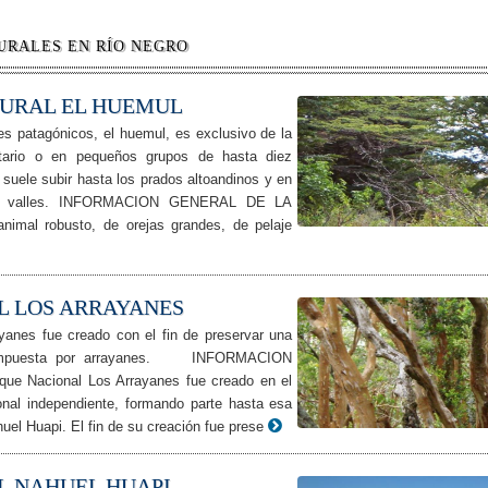
URALES EN RÍO NEGRO
URAL EL HUEMUL
es patagónicos, el huemul, es exclusivo de la
litario o en pequeños grupos de hasta diez
 suele subir hasta los prados altoandinos y en
los valles. INFORMACION GENERAL DE LA
imal robusto, de orejas grandes, de pelaje
L LOS ARRAYANES
anes fue creado con el fin de preservar una
 compuesta por arrayanes. INFORMACION
 Nacional Los Arrayanes fue creado en el
al independiente, formando parte hasta esa
uel Huapi. El fin de su creación fue prese
L NAHUEL HUAPI