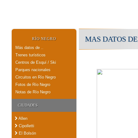
MAS DATOS DE
RÍO NEGRO
Más datos de ..
Trenes turísticos
Centros de Esquí / Ski
Parques nacionales
Circuitos en Río Negro
Fotos de Río Negro
Notas de Río Negro
CIUDADES
Allen
Cipolletti
El Bolsón