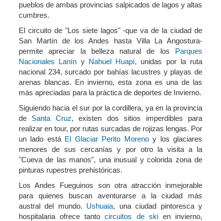
pueblos de ambas provincias salpicados de lagos y altas
cumbres.
El circuito de "Los siete lagos" -que va de la ciudad de
San Martín de los Andes hasta Villa La Angostura-
permite apreciar la belleza natural de los
Parques
Nacionales Lanín
y
Nahuel Huapí
, unidas por la ruta
nacional 234, surcado por bahías lacustres y playas de
arenas blancas. En invierno, esta zona es una de las
más apreciadas para la práctica de deportes de Invierno.
Siguiendo hacia el sur por la cordillera, ya en la provincia
de
Santa Cruz
, existen dos sitios imperdibles para
realizar en tour, por rutas surcadas de rojizas lengas. Por
un lado está
El Glaciar Perito Moreno
y los glaciares
menores de sus cercanías y por otro la visita a la
"Cueva de las manos", una inusual y colorida zona de
pinturas rupestres prehistóricas.
Los Andes Fueguinos son otra atracción inmejorable
para quienes buscan aventurarse a la ciudad más
austral del mundo.
Ushuaia
, una ciudad pintoresca y
hospitalaria ofrece tanto
circuitos de ski
en invierno,