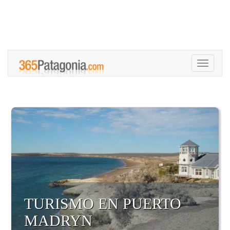
Toggle
navigati
TURISMO EN PUERTO
MADRYN