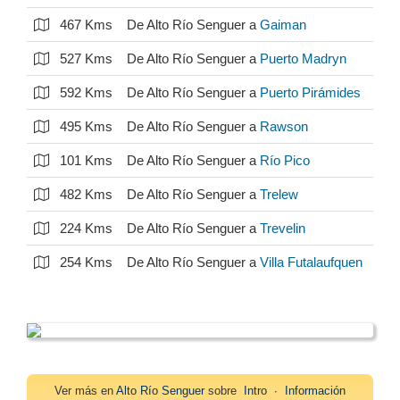
467 Kms
De Alto Río Senguer a
Gaiman
527 Kms
De Alto Río Senguer a
Puerto Madryn
592 Kms
De Alto Río Senguer a
Puerto Pirámides
495 Kms
De Alto Río Senguer a
Rawson
101 Kms
De Alto Río Senguer a
Río Pico
482 Kms
De Alto Río Senguer a
Trelew
224 Kms
De Alto Río Senguer a
Trevelin
254 Kms
De Alto Río Senguer a
Villa Futalaufquen
Ver más en
Alto Río Senguer
sobre
Intro
∙
Información