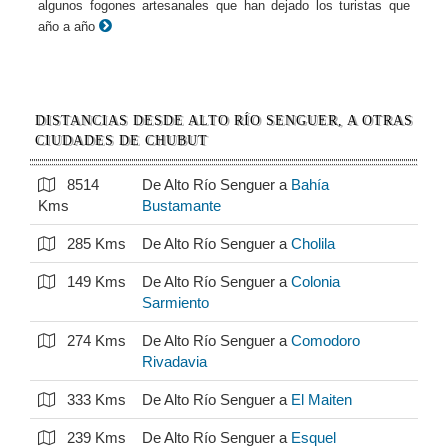
algunos fogones artesanales que han dejado los turistas que
año a año
DISTANCIAS DESDE ALTO RÍO SENGUER, A OTRAS
CIUDADES DE CHUBUT
8514
De Alto Río Senguer a
Bahía
Kms
Bustamante
285 Kms
De Alto Río Senguer a
Cholila
149 Kms
De Alto Río Senguer a
Colonia
Sarmiento
274 Kms
De Alto Río Senguer a
Comodoro
Rivadavia
333 Kms
De Alto Río Senguer a
El Maiten
239 Kms
De Alto Río Senguer a
Esquel