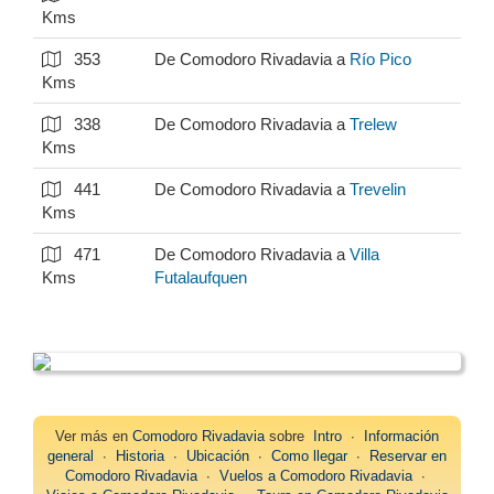
Kms
353
De Comodoro Rivadavia a
Río Pico
Kms
338
De Comodoro Rivadavia a
Trelew
Kms
441
De Comodoro Rivadavia a
Trevelin
Kms
471
De Comodoro Rivadavia a
Villa
Kms
Futalaufquen
Ver más en
Comodoro Rivadavia
sobre
Intro
∙
Información
general
∙
Historia
∙
Ubicación
∙
Como llegar
∙
Reservar en
Comodoro Rivadavia
∙
Vuelos a Comodoro Rivadavia
∙