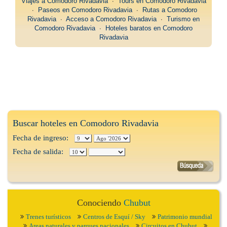
Viajes a Comodoro Rivadavia
∙
Tours en Comodoro Rivadavia
∙
Paseos en Comodoro Rivadavia
∙
Rutas a Comodoro
Rivadavia
∙
Acceso a Comodoro Rivadavia
∙
Turismo en
Comodoro Rivadavia
∙
Hoteles baratos en Comodoro
Rivadavia
Buscar hoteles en Comodoro Rivadavia
Fecha de ingreso:
Fecha de salida:
Conociendo
Chubut
Trenes turísticos
Centros de Esquí / Sky
Patrimonio mundial
Areas naturales y parques nacionales
Circuitos en Chubut