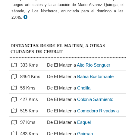
fuegos artificiales y la actuación de Mario Alvarez Quiroga, el
sábado, y Los Nocheros, anunciada para el domingo a las
23:45.
DISTANCIAS DESDE EL MAITEN, A OTRAS
CIUDADES DE CHUBUT
333 Kms
De El Maiten a
Alto Río Senguer
8464 Kms
De El Maiten a
Bahía Bustamante
55 Kms
De El Maiten a
Cholila
427 Kms
De El Maiten a
Colonia Sarmiento
515 Kms
De El Maiten a
Comodoro Rivadavia
97 Kms
De El Maiten a
Esquel
483 Kms
De El Maiten a
Gaiman