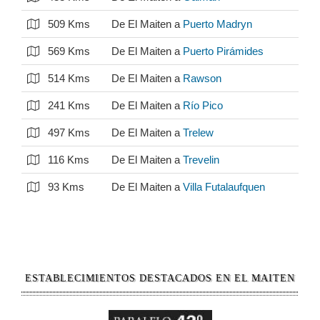
509 Kms
De El Maiten a
Puerto Madryn
569 Kms
De El Maiten a
Puerto Pirámides
514 Kms
De El Maiten a
Rawson
241 Kms
De El Maiten a
Río Pico
497 Kms
De El Maiten a
Trelew
116 Kms
De El Maiten a
Trevelin
93 Kms
De El Maiten a
Villa Futalaufquen
ESTABLECIMIENTOS DESTACADOS EN EL MAITEN