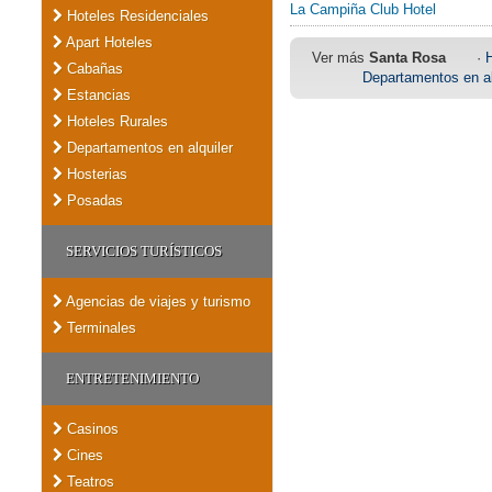
La Campiña Club Hotel
Hoteles Residenciales
Apart Hoteles
Ver más
Santa Rosa
·
H
Cabañas
Departamentos en al
Estancias
Hoteles Rurales
Departamentos en alquiler
Hosterias
Posadas
SERVICIOS TURÍSTICOS
Agencias de viajes y turismo
Terminales
ENTRETENIMIENTO
Casinos
Cines
Teatros