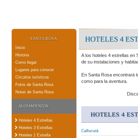
HOTELES 4 ES
SANTA ROSA
Inicio
Historia
A los hoteles 4 estrellas en
de su instalaciones y habita
Como llegar
Lugares para conocer
En Santa Rosa encontrará to
Circuitos turísticos
como para la aventura.
Fotos de Santa Rosa
Notas de Santa Rosa
Disc
ALOJAMIENTOS
HOTELES 4 ES
Hoteles 4 Estrellas
Hoteles 3 Estrellas
Calfucurá
Hoteles 1 Estrella