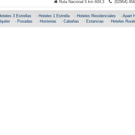
Ruta Nacional 5 km 604,3
(02954) 45
oteles 3 Estrellas
·
Hoteles 1 Estrella
·
Hoteles Residenciales
·
Apart 
quiler
·
Posadas
·
Hosterias
·
Cabañas
·
Estancias
·
Hoteles Rural