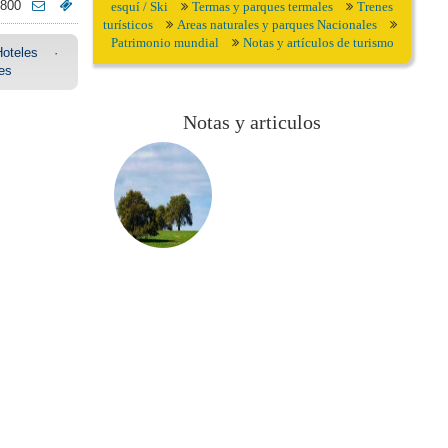
6800
esquí / Ski
Termas y parques termales
Trenes
turísticos
Areas naturales y parques Nacionales
Patrimonio mundial
Notas y artículos de turismo
Hoteles
·
es
Notas y articulos