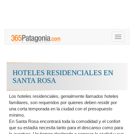
Toggle
navigati
HOTELES RESIDENCIALES EN
SANTA ROSA
Los hoteles residenciales, genialmente llamados hoteles
familiares, son requeridos por quienes deben residir por
una corta temporada en la ciudad con el presupuesto
mínimo.
En Santa Rosa encontrará toda la comodidad y el confort
que su estadía necesita tanto para el descanso como para
la aventura. Un tiempo destinado a conocer la ciudad y sus