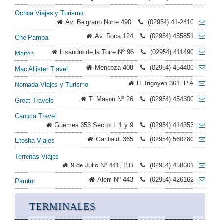
Ochoa Viajes y Turismo
Av. Belgrano Norte 490
(02954) 41-2410
Av. Roca 124
(02954) 455851
Che Pampa
Lisandro de la Torre Nº 96
(02954) 411490
Maiten
Mendoza 408
(02954) 454400
Mac Allister Travel
H. Irigoyen 361. P.A
Nomada Viajes y Turismo
T. Mason Nº 26
(02954) 454300
Great Travels
Canuca Travel
Guemes 353 Sector L 1 y 9
(02954) 414353
Garibaldi 365
(02954) 560280
Etosha Viajes
Terrenas Viajes
9 de Julio Nº 441, P.B
(02954) 458661
Alem Nº 443
(02954) 426162
Pamtur
TERMINALES