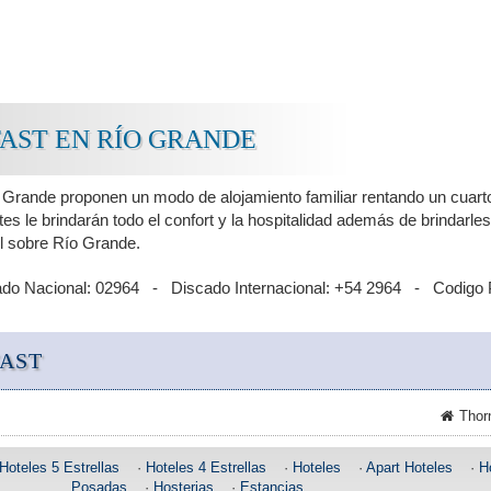
AST EN RÍO GRANDE
 Grande proponen un modo de alojamiento familiar rentando un cuart
tes le brindarán todo el confort y la hospitalidad además de brindarles
il sobre Río Grande.
ado Nacional: 02964 - Discado Internacional: +54 2964 - Codigo 
FAST
Thor
Hoteles 5 Estrellas
·
Hoteles 4 Estrellas
·
Hoteles
·
Apart Hoteles
·
H
Posadas
·
Hosterias
·
Estancias