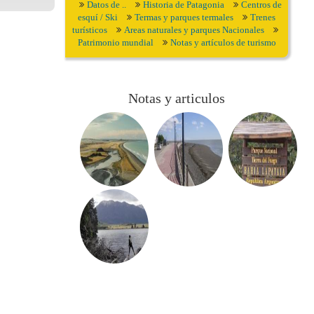
Datos de ..
Historia de Patagonia
Centros de
esquí / Ski
Termas y parques termales
Trenes
turísticos
Areas naturales y parques Nacionales
Patrimonio mundial
Notas y artículos de turismo
Notas y articulos