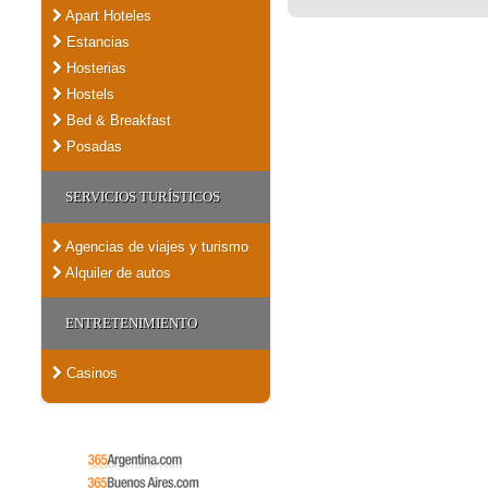
Apart Hoteles
Estancias
Hosterias
Hostels
Bed & Breakfast
Posadas
SERVICIOS TURÍSTICOS
Agencias de viajes y turismo
Alquiler de autos
ENTRETENIMIENTO
Casinos