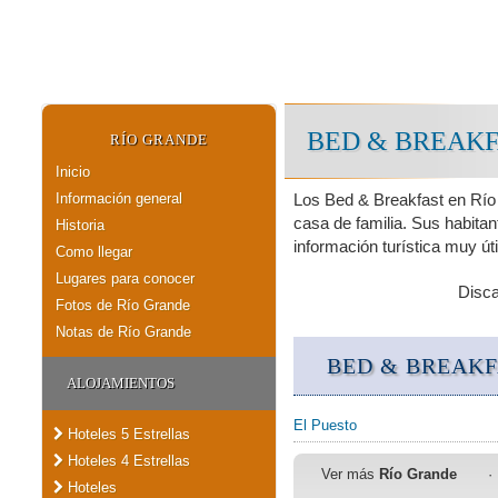
BED & BREAKF
RÍO GRANDE
Inicio
Información general
Los Bed & Breakfast en Río
casa de familia. Sus habitan
Historia
información turística muy út
Como llegar
Lugares para conocer
Disc
Fotos de Río Grande
Notas de Río Grande
BED & BREAK
ALOJAMIENTOS
El Puesto
Hoteles 5 Estrellas
Hoteles 4 Estrellas
Ver más
Río Grande
·
Hoteles