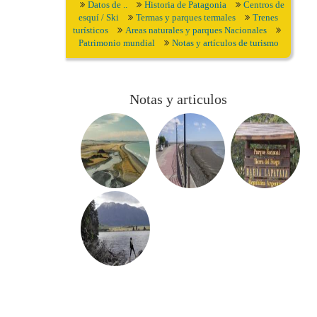
Datos de ..
Historia de Patagonia
Centros de
esquí / Ski
Termas y parques termales
Trenes
turísticos
Areas naturales y parques Nacionales
Patrimonio mundial
Notas y artículos de turismo
Notas y articulos