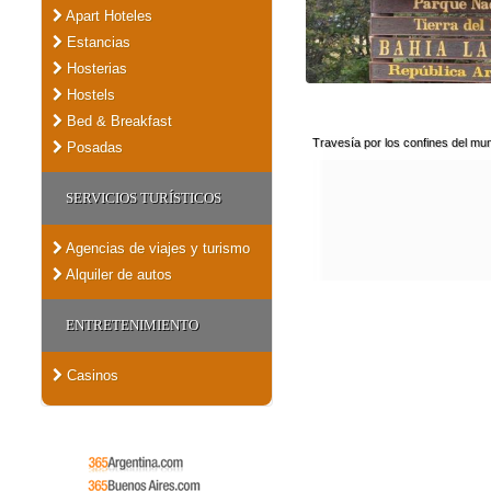
Apart Hoteles
Estancias
Hosterias
Hostels
Bed & Breakfast
Travesía por los confines del mu
Posadas
SERVICIOS TURÍSTICOS
Agencias de viajes y turismo
Alquiler de autos
ENTRETENIMIENTO
Casinos