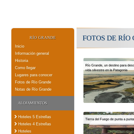
FOTOS DE RÍO
RÍO GRANDE
Inicio
Información general
Historia
Río Grande, un destino para descr
Como llegar
vida silvestre en la Patagonia
Lugares para conocer
Fotos de Río Grande
Notas de Río Grande
ALOJAMIENTOS
Hoteles 5 Estrellas
Tierra del Fuego de punta a punt
Hoteles 4 Estrellas
Hoteles