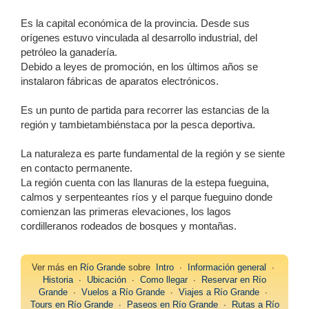
Es la capital económica de la provincia. Desde sus
orígenes estuvo vinculada al desarrollo industrial, del
petróleo la ganadería.
Debido a leyes de promoción, en los últimos años se
instalaron fábricas de aparatos electrónicos.
Es un punto de partida para recorrer las estancias de la
región y tambietambiénstaca por la pesca deportiva.
La naturaleza es parte fundamental de la región y se siente
en contacto permanente.
La región cuenta con las llanuras de la estepa fueguina,
calmos y serpenteantes ríos y el parque fueguino donde
comienzan las primeras elevaciones, los lagos
cordilleranos rodeados de bosques y montañas.
Ver más en
Río Grande
sobre
Intro
∙
Información general
∙
Historia
∙
Ubicación
∙
Como llegar
∙
Reservar en Río
Grande
∙
Vuelos a Río Grande
∙
Viajes a Río Grande
∙
Tours en Río Grande
∙
Paseos en Río Grande
∙
Rutas a Río