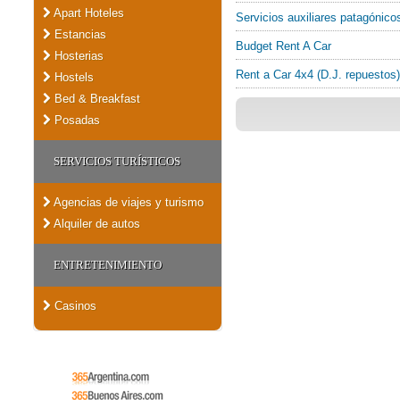
Apart Hoteles
Servicios auxiliares patagónico
Estancias
Budget Rent A Car
Hosterias
Rent a Car 4x4 (D.J. repuestos)
Hostels
Bed & Breakfast
Posadas
SERVICIOS TURÍSTICOS
Agencias de viajes y turismo
Alquiler de autos
ENTRETENIMIENTO
Casinos