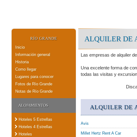
ALQUILER DE 
RÍO GRANDE
Inicio
Información general
Las empresas de alquiler de
Historia
Una excelente forma de cono
Como llegar
todas las visitas y excursio
Lugares para conocer
Fotos de Río Grande
Disc
Notas de Río Grande
ALOJAMIENTOS
ALQUILER DE 
Hoteles 5 Estrellas
Avis
Hoteles 4 Estrellas
Millet Hertz Rent A Car
Hoteles