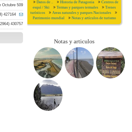
Datos de ..
Historia de Patagonia
Centros de
e Octubre 509
esquí / Ski
Termas y parques termales
Trenes
turísticos
Areas naturales y parques Nacionales
4) 427164
Patrimonio mundial
Notas y artículos de turismo
2964) 430757
Notas y articulos